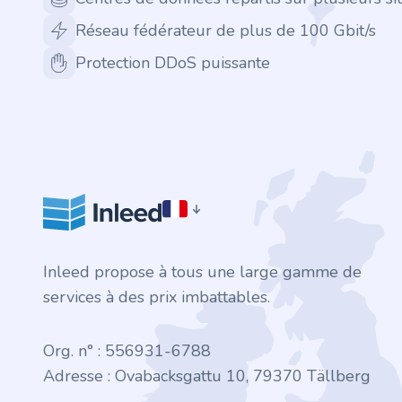
.finance
Réseau fédérateur de plus de 100 Gbit/s
.tennis
Protection DDoS puissante
.in
.shop
.tips
.cn
Inleed propose à tous une large gamme de
.re
services à des prix imbattables.
.games
Org. n° : 556931-6788
.it
Adresse : Ovabacksgattu 10, 79370 Tällberg