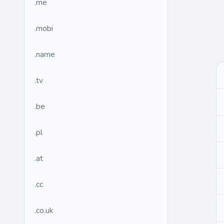
.me
.mobi
.name
.tv
.be
.pl
.at
.cc
.co.uk