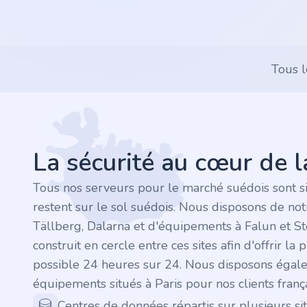
.rocks
.ua
Tous l
.ch
Footer
.ink
La sécurité au cœur de 
.email
Tous nos serveurs pour le marché suédois sont s
.bz
restent sur le sol suédois. Nous disposons de no
Tällberg, Dalarna et d'équipements à Falun et S
.uk
construit en cercle entre ces sites afin d'offrir la 
possible 24 heures sur 24. Nous disposons égal
.design
équipements situés à Paris pour nos clients frança
Centres de données répartis sur plusieurs sit