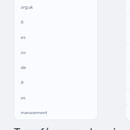
.org.uk
.fi
.es
.so
.de
.fr
.us
.management
.ws