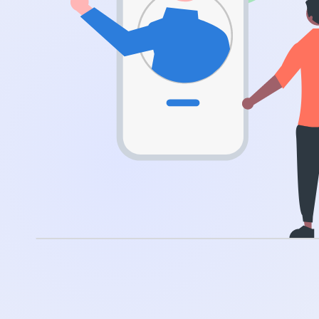
.app
.zone
.co
.no
.site
.art
.online
.cloud
.nl