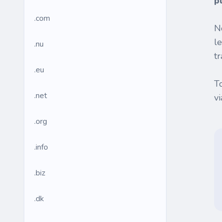
p
.com
N
l
.nu
tr
.eu
T
.net
v
.org
.info
.biz
.dk