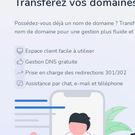
Transférez vos domaines
.ai
Possédez-vous déjà un nom de domaine ? Transfé
.space
nom de domaine pour une gestion plus fluide et 
.website
Espace client facile à utiliser
.io
Gestion DNS gratuite
Prise en charge des redirections 301/302
.ru
Assistance par chat, e-mail et téléphone
.vc
.gr
.network