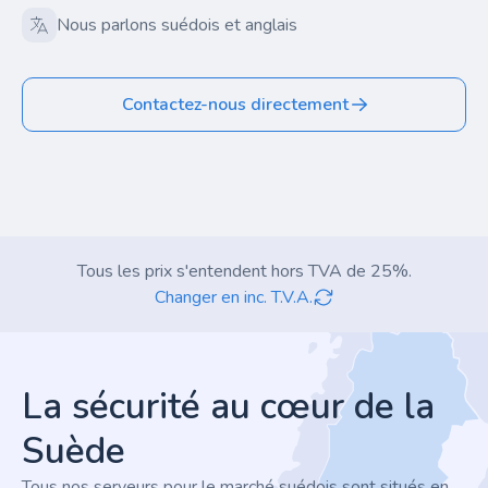
Nous parlons suédois et anglais
Contactez-nous directement
Tous les prix s'entendent hors TVA de 25%.
Changer en inc. T.V.A.
Footer
La sécurité au cœur de la
Suède
Tous nos serveurs pour le marché suédois sont situés en