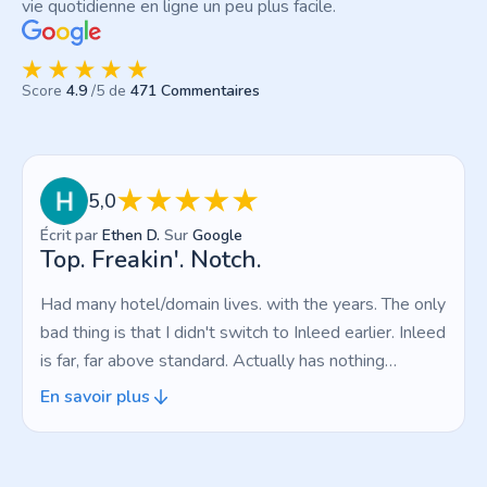
vie quotidienne en ligne un peu plus facile.
Score
4.9
/5 de
471 Commentaires
5,0
Écrit par
Ethen D.
Sur
Google
Top. Freakin'. Notch.
Had many hotel/domain lives. with the years. The only
bad thing is that I didn't switch to Inleed earlier. Inleed
is far, far above standard. Actually has nothing
negative at all, which is a strange feeling. Top.
En savoir plus
Freakin'. Notch.