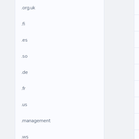
.org.uk
.fi
.es
.so
.de
.fr
.us
.management
.ws