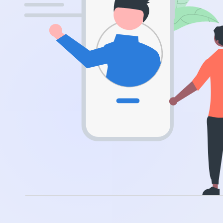
.app
.zone
.co
.no
.site
.art
.online
.cloud
.nl