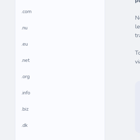
p
.com
N
l
.nu
tr
.eu
T
.net
v
.org
.info
.biz
.dk