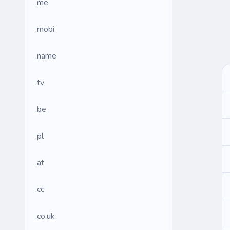
.me
.mobi
.name
.tv
.be
.pl
.at
.cc
.co.uk