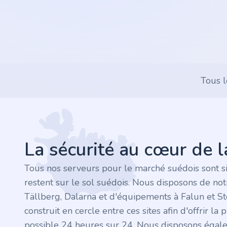
.rocks
.ua
.ch
Tous l
.ink
Footer
.email
La sécurité au cœur de 
.bz
Tous nos serveurs pour le marché suédois sont s
.uk
restent sur le sol suédois. Nous disposons de no
Tällberg, Dalarna et d'équipements à Falun et S
.design
construit en cercle entre ces sites afin d'offrir la 
possible 24 heures sur 24. Nous disposons égal