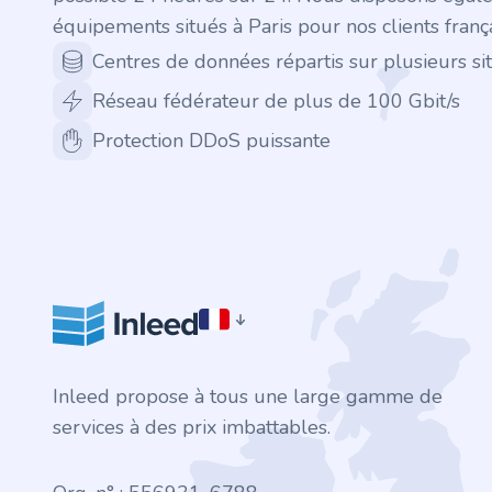
.finance
équipements situés à Paris pour nos clients frança
.tennis
Centres de données répartis sur plusieurs sit
Réseau fédérateur de plus de 100 Gbit/s
.in
Protection DDoS puissante
.shop
.tips
.cn
.re
Inleed propose à tous une large gamme de
.games
services à des prix imbattables.
.it