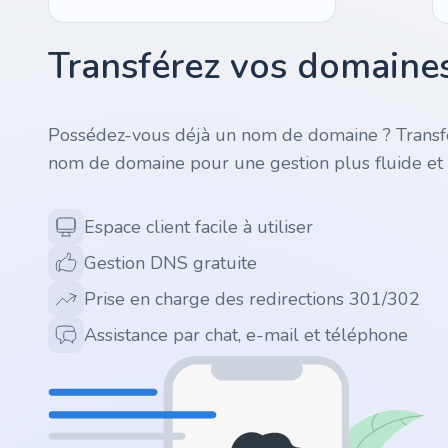
.ai
Transférez vos domaines
.space
Possédez-vous déjà un nom de domaine ? Transfé
.website
nom de domaine pour une gestion plus fluide et 
.io
Espace client facile à utiliser
.ru
Gestion DNS gratuite
Prise en charge des redirections 301/302
.vc
Assistance par chat, e-mail et téléphone
.gr
.network