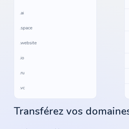
.ai
.space
.website
.io
.ru
.vc
.gr
Transférez vos domaines
.network