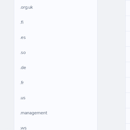
.org.uk
.fi
.es
.so
.de
.fr
.us
.management
.ws