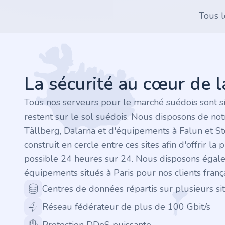
.finance
Tous l
.tennis
Footer
.in
La sécurité au cœur de 
.shop
Tous nos serveurs pour le marché suédois sont s
.tips
restent sur le sol suédois. Nous disposons de no
Tällberg, Dalarna et d'équipements à Falun et S
.cn
construit en cercle entre ces sites afin d'offrir la 
.re
possible 24 heures sur 24. Nous disposons égal
équipements situés à Paris pour nos clients frança
.games
Centres de données répartis sur plusieurs sit
Réseau fédérateur de plus de 100 Gbit/s
.it