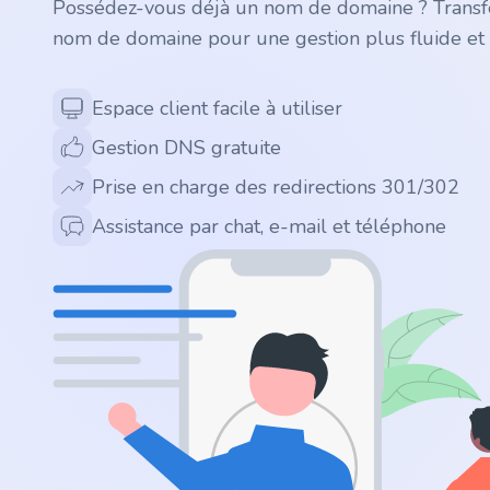
Possédez-vous déjà un nom de domaine ? Transfé
.app
nom de domaine pour une gestion plus fluide et 
.zone
Espace client facile à utiliser
.co
Gestion DNS gratuite
.no
Prise en charge des redirections 301/302
Assistance par chat, e-mail et téléphone
.site
.art
.online
.cloud
.nl