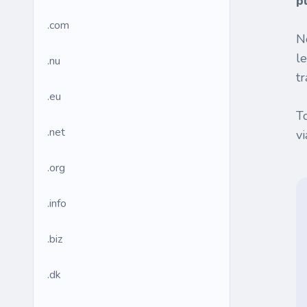
p
.com
N
l
.nu
tr
.eu
T
.net
v
.org
.info
.biz
.dk