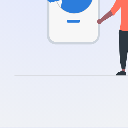
.rocks
.ua
.ch
.ink
.email
.bz
.uk
.design