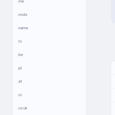
.me
.mobi
.name
.tv
.be
.pl
.at
.cc
.co.uk