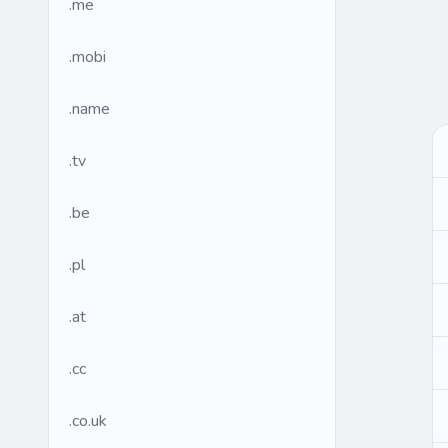
.me
.mobi
.name
.tv
.be
.pl
.at
.cc
.co.uk