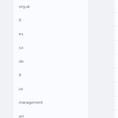
.org.uk
.fi
.es
.so
.de
.fr
.us
.management
.ws