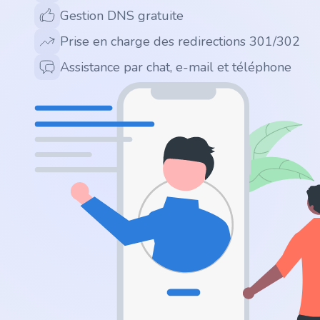
.app
Gestion DNS gratuite
Prise en charge des redirections 301/302
.zone
Assistance par chat, e-mail et téléphone
.co
.no
.site
.art
.online
.cloud
.nl