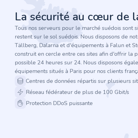
.finance
La sécurité au cœur de 
.tennis
Tous nos serveurs pour le marché suédois sont s
.in
restent sur le sol suédois. Nous disposons de no
Tällberg, Dalarna et d'équipements à Falun et S
.shop
construit en cercle entre ces sites afin d'offrir la 
possible 24 heures sur 24. Nous disposons égal
.tips
équipements situés à Paris pour nos clients frança
.cn
Centres de données répartis sur plusieurs sit
Réseau fédérateur de plus de 100 Gbit/s
.re
Protection DDoS puissante
.games
.it