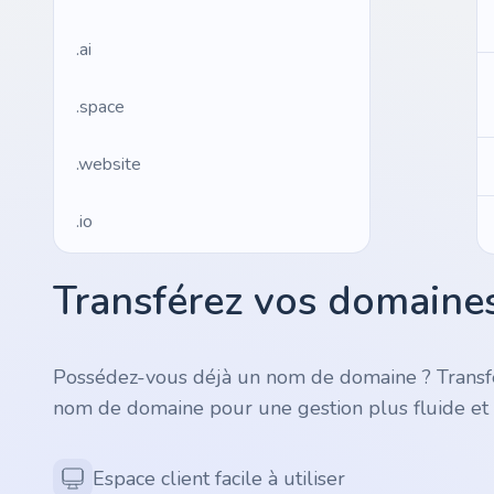
.ai
.space
.website
.io
.ru
Transférez vos domaines
.vc
Possédez-vous déjà un nom de domaine ? Transfé
.gr
nom de domaine pour une gestion plus fluide et 
.network
Espace client facile à utiliser