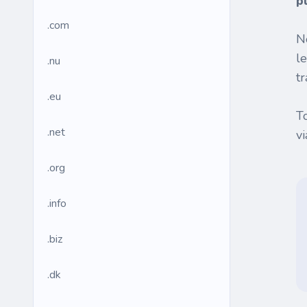
p
.com
N
l
.nu
tr
.eu
T
.net
v
.org
.info
.biz
.dk