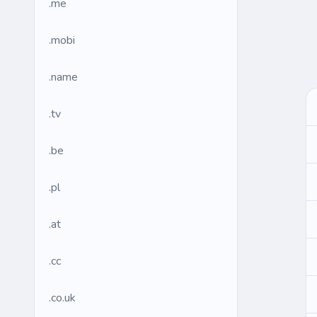
.me
.mobi
.name
.tv
.be
.pl
.at
.cc
.co.uk