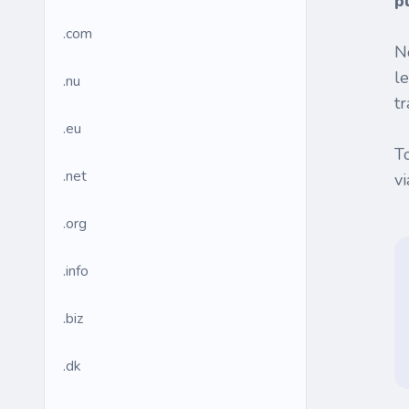
p
.com
N
l
.nu
tr
.eu
T
.net
v
.org
.info
.biz
.dk