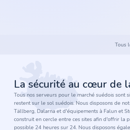
.rocks
.ua
.ch
Tous l
.ink
Footer
.email
La sécurité au cœur de 
.bz
Tous nos serveurs pour le marché suédois sont s
.uk
restent sur le sol suédois. Nous disposons de no
Tällberg, Dalarna et d'équipements à Falun et S
.design
construit en cercle entre ces sites afin d'offrir la 
possible 24 heures sur 24. Nous disposons égal