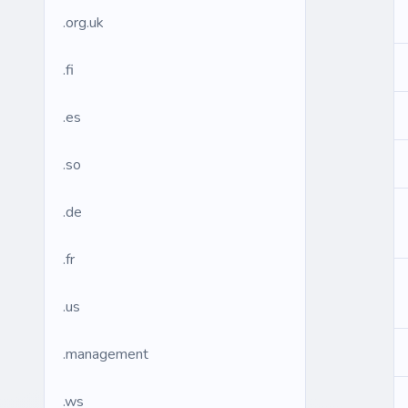
.org.uk
.fi
.es
.so
.de
.fr
.us
.management
.ws