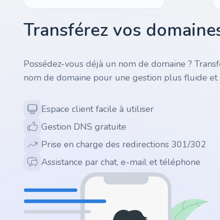
.ai
Transférez vos domaines
.space
Possédez-vous déjà un nom de domaine ? Transfé
.website
nom de domaine pour une gestion plus fluide et 
.io
Espace client facile à utiliser
.ru
Gestion DNS gratuite
Prise en charge des redirections 301/302
.vc
Assistance par chat, e-mail et téléphone
.gr
.network