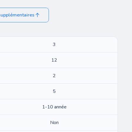
supplémentaires
3
12
2
5
1-10 année
Non