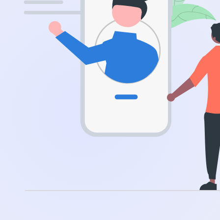
.app
.zone
.co
.no
.site
.art
.online
.cloud
.nl