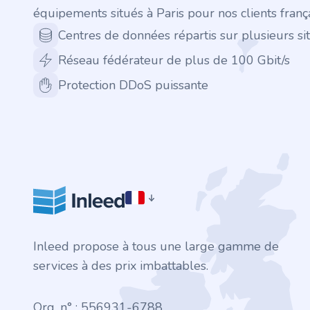
.finance
équipements situés à Paris pour nos clients frança
Centres de données répartis sur plusieurs sit
.tennis
Réseau fédérateur de plus de 100 Gbit/s
.in
Protection DDoS puissante
.shop
.tips
.cn
.re
Inleed propose à tous une large gamme de
.games
services à des prix imbattables.
.it
Org. n° : 556931-6788