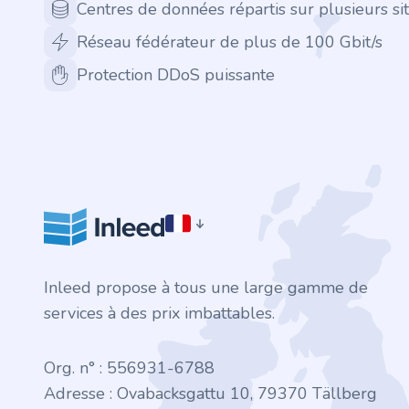
.finance
Centres de données répartis sur plusieurs sit
Réseau fédérateur de plus de 100 Gbit/s
.tennis
Protection DDoS puissante
.in
.shop
.tips
.cn
.re
Inleed propose à tous une large gamme de
services à des prix imbattables.
.games
Org. n° : 556931-6788
.it
Adresse : Ovabacksgattu 10, 79370 Tällberg