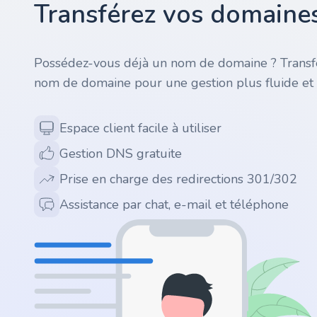
Transférez vos domaines
.ai
Possédez-vous déjà un nom de domaine ? Transfé
.space
nom de domaine pour une gestion plus fluide et 
.website
Espace client facile à utiliser
.io
Gestion DNS gratuite
Prise en charge des redirections 301/302
.ru
Assistance par chat, e-mail et téléphone
.vc
.gr
.network