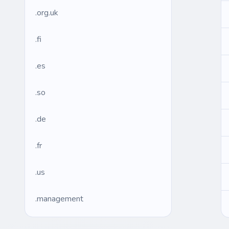
.org.uk
.fi
.es
.so
.de
.fr
.us
.management
.ws