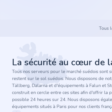
.rocks
.ua
Tous l
.ch
Footer
.ink
La sécurité au cœur de 
.email
Tous nos serveurs pour le marché suédois sont s
.bz
restent sur le sol suédois. Nous disposons de no
Tällberg, Dalarna et d'équipements à Falun et S
.uk
construit en cercle entre ces sites afin d'offrir la 
possible 24 heures sur 24. Nous disposons égal
.design
équipements situés à Paris pour nos clients frança