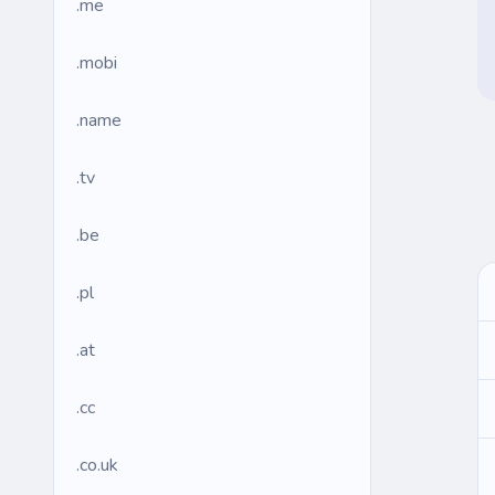
.me
.mobi
.name
.tv
.be
.pl
.at
.cc
.co.uk