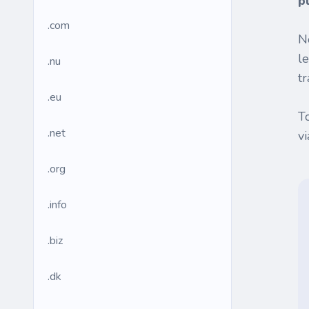
p
.com
N
l
.nu
tr
.eu
T
.net
v
.org
.info
.biz
.dk