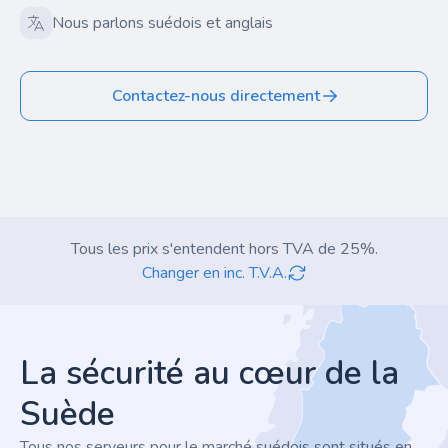
Nous parlons suédois et anglais
Contactez-nous directement
Tous les prix s'entendent hors TVA de 25%.
Changer en inc. T.V.A.
Footer
La sécurité au cœur de la
Suède
Tous nos serveurs pour le marché suédois sont situés en