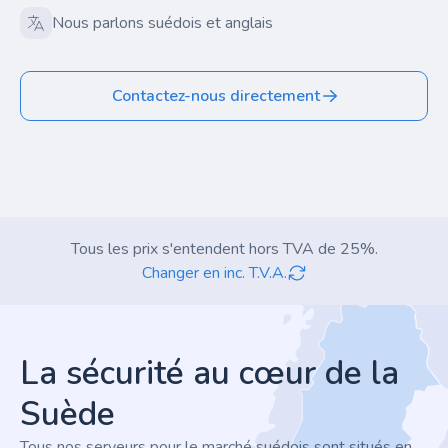
Nous parlons suédois et anglais
Contactez-nous directement
Tous les prix s'entendent hors TVA de 25%.
Changer en inc. T.V.A.
Footer
La sécurité au cœur de la
Suède
Tous nos serveurs pour le marché suédois sont situés en