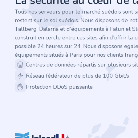
La sécurité au cœur de 
.finance
Tous nos serveurs pour le marché suédois sont s
.tennis
restent sur le sol suédois. Nous disposons de no
Tällberg, Dalarna et d'équipements à Falun et S
.in
construit en cercle entre ces sites afin d'offrir la 
possible 24 heures sur 24. Nous disposons égal
.shop
équipements situés à Paris pour nos clients frança
.tips
Centres de données répartis sur plusieurs sit
Réseau fédérateur de plus de 100 Gbit/s
.cn
Protection DDoS puissante
.re
.games
.it