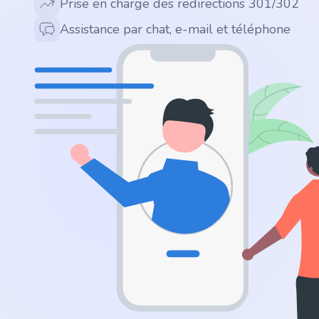
Prise en charge des redirections 301/302
.app
Assistance par chat, e-mail et téléphone
.zone
.co
.no
.site
.art
.online
.cloud
.nl