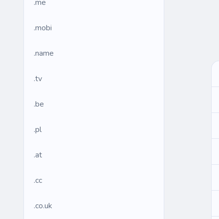
.me
.mobi
.name
.tv
.be
.pl
.at
.cc
.co.uk