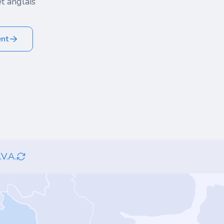
t anglais
ent
.V.A.