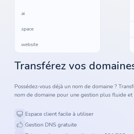
.ai
.space
.website
.io
Transférez vos domaines
.ru
Possédez-vous déjà un nom de domaine ? Transfé
.vc
nom de domaine pour une gestion plus fluide et 
.gr
Espace client facile à utiliser
.network
Gestion DNS gratuite