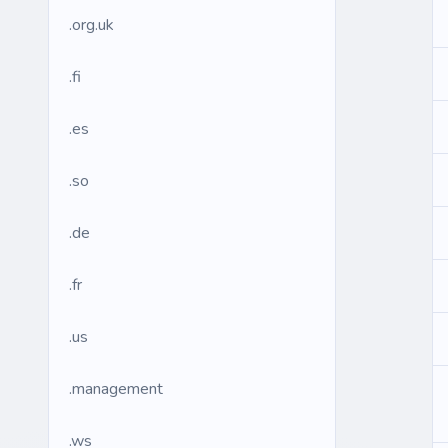
.org.uk
.fi
.es
.so
.de
.fr
.us
.management
.ws