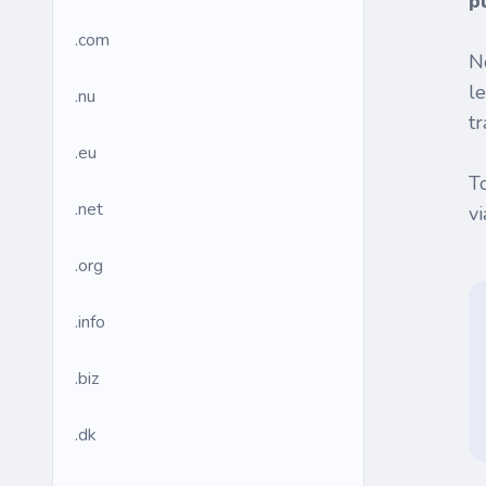
p
.com
N
l
.nu
tr
.eu
T
.net
v
.org
.info
.biz
.dk