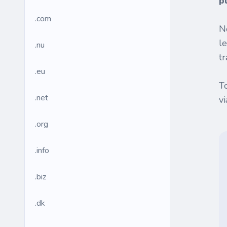
p
.com
N
l
.nu
tr
.eu
T
.net
v
.org
.info
.biz
.dk