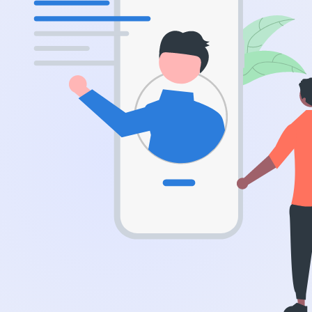
.app
.zone
.co
.no
.site
.art
.online
.cloud
.nl