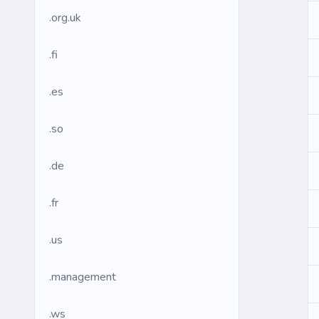
.org.uk
.fi
.es
.so
.de
.fr
.us
.management
.ws