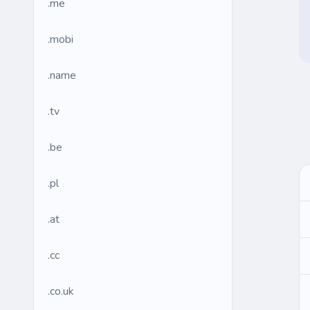
.me
.mobi
.name
.tv
.be
.pl
.at
.cc
.co.uk