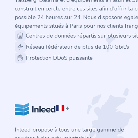
Tällberg, Dalarna et d'équipements à Falun et S
.finance
construit en cercle entre ces sites afin d'offrir la 
.tennis
possible 24 heures sur 24. Nous disposons égal
équipements situés à Paris pour nos clients frança
.in
Centres de données répartis sur plusieurs sit
Réseau fédérateur de plus de 100 Gbit/s
.shop
Protection DDoS puissante
.tips
.cn
.re
.games
.it
Inleed propose à tous une large gamme de