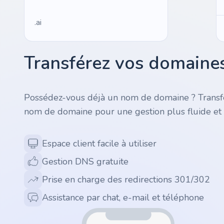
.ai
.space
Transférez vos domaines
.website
Possédez-vous déjà un nom de domaine ? Transfé
.io
nom de domaine pour une gestion plus fluide et 
.ru
Espace client facile à utiliser
.vc
Gestion DNS gratuite
.gr
Prise en charge des redirections 301/302
Assistance par chat, e-mail et téléphone
.network