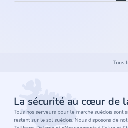
.rocks
.ua
.ch
.ink
Tous l
.email
Footer
.bz
La sécurité au cœur de 
.uk
Tous nos serveurs pour le marché suédois sont s
.design
restent sur le sol suédois. Nous disposons de no