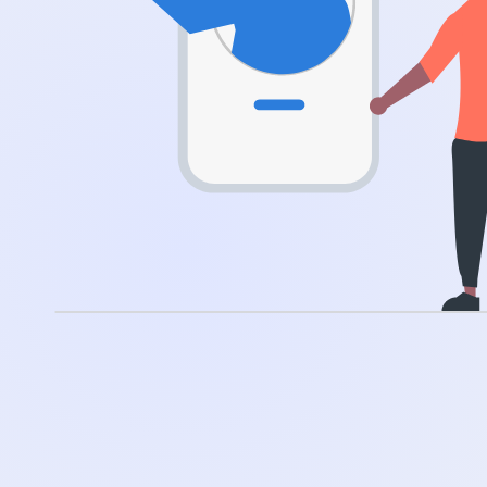
.app
.zone
.co
.no
.site
.art
.online
.cloud
.nl