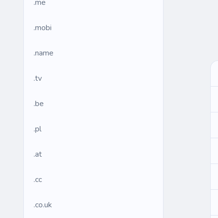
.me
.mobi
.name
.tv
.be
.pl
.at
.cc
.co.uk