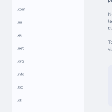
p
.com
N
l
.nu
tr
.eu
T
.net
v
.org
.info
.biz
.dk