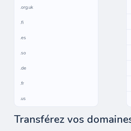
.org.uk
.fi
.es
.so
.de
.fr
.us
.management
Transférez vos domaines
.ws