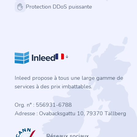
.finance
Protection DDoS puissante
.tennis
.in
.shop
.tips
Inleed propose à tous une large gamme de
.cn
services à des prix imbattables.
.re
Org. n° : 556931-6788
.games
Adresse : Ovabacksgattu 10, 79370 Tällberg
.it
ICANN
Réseaux sociaux