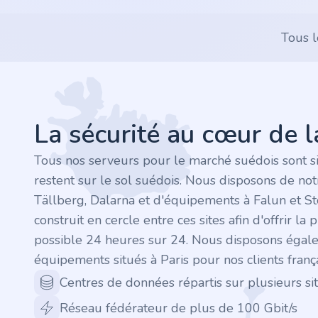
.rocks
Tous l
.ua
Footer
.ch
La sécurité au cœur de 
.ink
Tous nos serveurs pour le marché suédois sont s
.email
restent sur le sol suédois. Nous disposons de no
Tällberg, Dalarna et d'équipements à Falun et S
.bz
construit en cercle entre ces sites afin d'offrir la 
possible 24 heures sur 24. Nous disposons égal
.uk
équipements situés à Paris pour nos clients frança
.design
Centres de données répartis sur plusieurs sit
Réseau fédérateur de plus de 100 Gbit/s