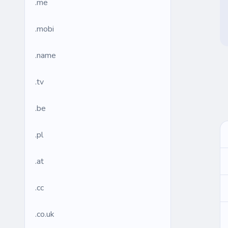
.me
.mobi
.name
.tv
.be
.pl
.at
.cc
.co.uk