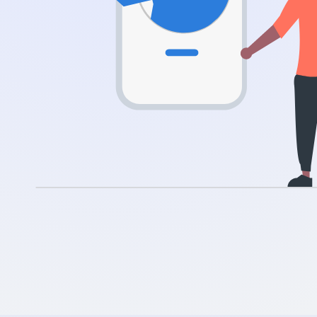
.rocks
.ua
.ch
.ink
.email
.bz
.uk
.design