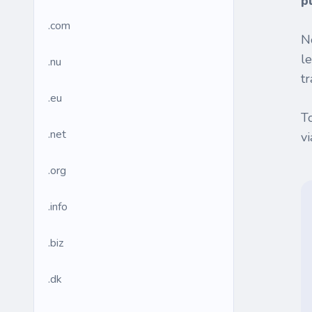
p
.com
N
l
.nu
tr
.eu
T
.net
v
.org
.info
.biz
.dk