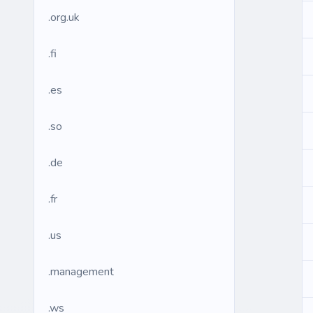
.org.uk
.fi
.es
.so
.de
.fr
.us
.management
.ws