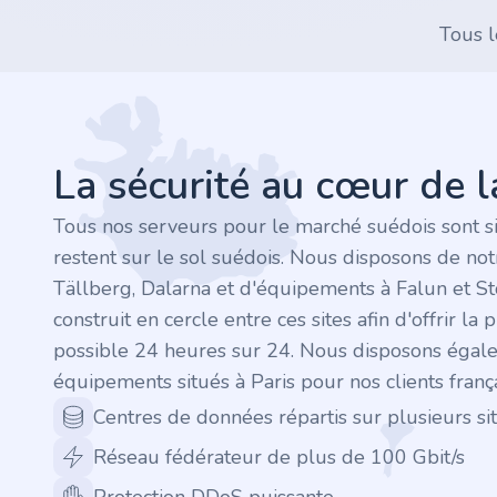
.finance
Tous l
.tennis
Footer
.in
La sécurité au cœur de 
.shop
Tous nos serveurs pour le marché suédois sont s
.tips
restent sur le sol suédois. Nous disposons de no
Tällberg, Dalarna et d'équipements à Falun et S
.cn
construit en cercle entre ces sites afin d'offrir la 
.re
possible 24 heures sur 24. Nous disposons égal
équipements situés à Paris pour nos clients frança
.games
Centres de données répartis sur plusieurs sit
Réseau fédérateur de plus de 100 Gbit/s
.it