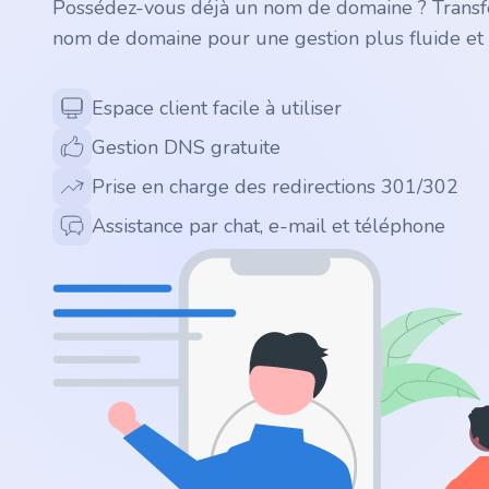
Possédez-vous déjà un nom de domaine ? Transfé
.app
nom de domaine pour une gestion plus fluide et 
.zone
Espace client facile à utiliser
.co
Gestion DNS gratuite
.no
Prise en charge des redirections 301/302
Assistance par chat, e-mail et téléphone
.site
.art
.online
.cloud
.nl